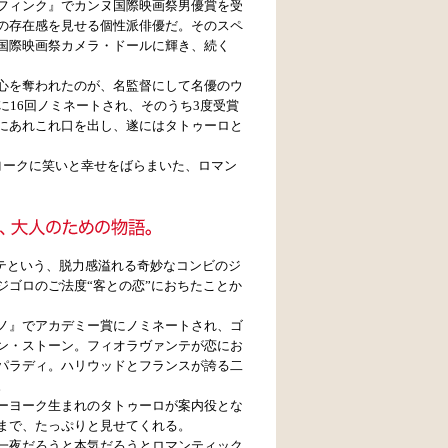
フィンク』でカンヌ国際映画祭男優賞を受
の存在感を見せる個性派俳優だ。そのスペ
国際映画祭カメラ・ドールに輝き、続く
心を奪われたのが、名監督にして名優のウ
に16回ノミネートされ、そのうち3度受賞
にあれこれ口を出し、遂にはタトゥーロと
ヨークに笑いと幸せをばらまいた、ロマン
ンテという、脱力感溢れる奇妙なコンビのジ
ゴロのご法度“客との恋”におちたことか
ノ』でアカデミー賞にノミネートされ、ゴ
ン・ストーン。フィオラヴァンテが恋にお
パラディ。ハリウッドとフランスが誇る二
。
ーヨーク生まれのタトゥーロが案内役とな
まで、たっぷりと見せてくれる。
一夜だろうと本気だろうとロマンティック