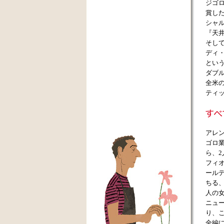
ジゴ
賞し
シャ
『天
そし
ディ
とい
ダブ
全米
ティ
アレ
ゴロ
ら、
フィ
ール
ちる
人の
ニュ
り、
全編