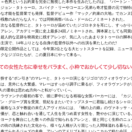
ロ＝色男というお約束を完全に無視した本作を生みだしたのは、『バートン・
たジョン・タトゥーロ。スパイク・リーやコーエン兄弟ら奇才監督の元で独特
ルな才能を監督業でも発揮、監督デビュー作『マック／約束の大地』でカンヌ
井桟敷のみだらな人々』では同映画祭パルム・ドールにノミネートされた。
て次なる監督作にと、タトゥーロが温めていたジゴロネタを耳にし、すっかり
・アレン。アカデミー賞に史上最多24回ノミネートされ、脚本家としても同賞
う超人的な足跡を映画史に残すアレンが、気に入ったあまりタトゥーロの脚本
ル主演で、14年ぶりとなる自身の監督作以外への出演を果たしたのだ!
の限定公開作品としては、今年第2位となる大ヒットスタートを記録、ニュー
ックなジゴロたちが、この夏日本にやって来る─。
ン扮する“ポン引き”のマレーと、タトゥーロ演じる“ジゴロ”のフィオラヴァ
業は、意外にも大繁盛。マレーはすっかり調子に乗るが、フィオラヴァンテがジ
2人の運命は思わぬ方向へと転がっていく─。
オラヴァンテの最初の客で、彼に夢中になる裕福な女医パーカーには、『カジ
デン・グローブ賞を受賞、世紀をまたいでトップスターに君臨し続けるシャロ
、厳格なユダヤ教徒の未亡人アヴィガルには、『橋の上の娘』のヴァネッサ・
女優が、恋と触れ合いを通して人生を見つめ直す女性を、艶やかに演じている
ーヨークを舞台にした数々の作品で知られるアレンと、彼と同じく生粋のニュ
この街の洗練された文化から、様々な人種が入り混じった人間味溢れる暮らし
に奏でられるジャズの名曲、アレンのアドリブも楽しいシニカルで粋な会話、