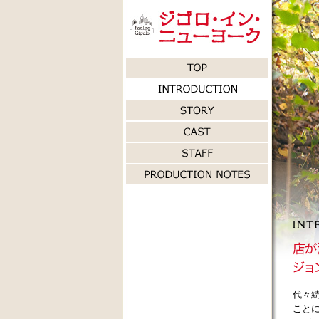
代々
こと