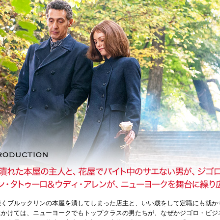
続くブルックリンの本屋を潰してしまった店主と、いい歳をして定職にも就か
にかけては、ニューヨークでもトップクラスの男たちが、なぜかジゴロ・ビジネ